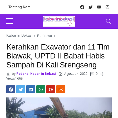
Skip to content
Facebook
Twitter
Youtube
Inst
Tentang Kami
Kabar in Bekasi
»
Peristiwa
»
Kerahkan Exavator dan 11 Tim
Biawak, UPTD II Babat Habis
Sampah Di Kali Srengseng
by
Redaksi Kabar in Bekasi
Agustus 4, 2022
0
Views 1668