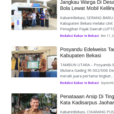
Jangkau Warga Di Desa
Bola Lewat Mobil Kelilin
KabarinBekasi, SERANG BARU–
Kabupaten Bekasi melalui Uni
Penagihan Pajak Daerah (UPTD 
Redaksi Kabar in Bekasi
Mei 17, 
Posyandu Edelweiss Ta
Kabupaten Bekasi
TAMBUN UTARA – Posyandu Ede
Mutiara Gading Rt 002/006 D
meraih juara pertama tingkat...
Redaksi Kabar in Bekasi
Septembe
Penataaan Arsip Di Tin
Kata Kadisarpus Jaohar
KabarinBekasi, CIKARANG PUSA