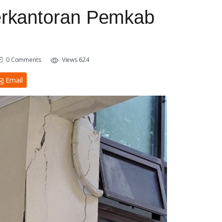
Perkantoran Pemkab
0 Comments
Views 624
Email