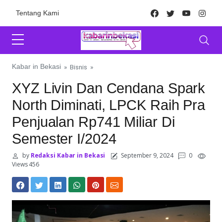
Skip to content
Facebook
Twitter
Youtube
Inst
Tentang Kami
Kabar in Bekasi
»
Bisnis
»
XYZ Livin Dan Cendana Spark
North Diminati, LPCK Raih Pra
Penjualan Rp741 Miliar Di
Semester I/2024
by
Redaksi Kabar in Bekasi
September 9, 2024
0
Views 456