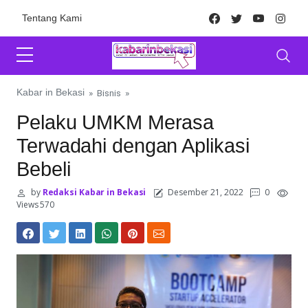
Skip to content
Facebook
Twitter
Youtube
Inst
Tentang Kami
Kabar in Bekasi
»
Bisnis
»
Pelaku UMKM Merasa
Terwadahi dengan Aplikasi
Bebeli
by
Redaksi Kabar in Bekasi
Desember 21, 2022
0
Views 570