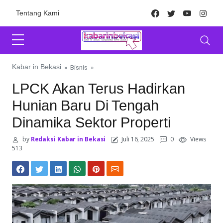
Skip to content
Facebook
Twitter
Youtube
Inst
Tentang Kami
Kabar in Bekasi
»
Bisnis
»
LPCK Akan Terus Hadirkan
Hunian Baru Di Tengah
Dinamika Sektor Properti
by
Redaksi Kabar in Bekasi
Juli 16, 2025
0
Views
513