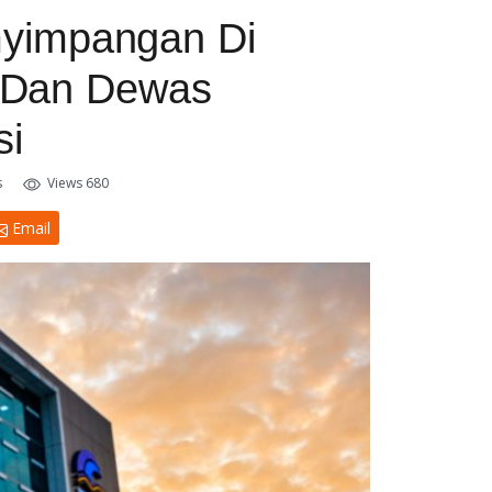
yimpangan Di
i Dan Dewas
si
s
Views 680
Email