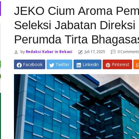
JEKO Cium Aroma Pem
Seleksi Jabatan Direks
Perumda Tirta Bhagasa
by
Redaksi Kabar in Bekasi
Juli 17, 2025
0 Comment
Facebook
Twitter
Linkedin
Pinterest