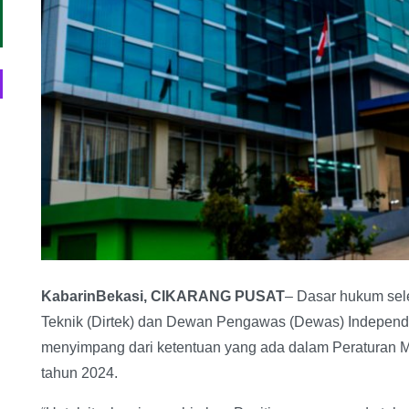
KabarinBekasi, CIKARANG PUSAT
– Dasar hukum sele
Teknik (Dirtek) dan Dewan Pengawas (Dewas) Inde
menyimpang dari ketentuan yang ada dalam Peraturan 
tahun 2024.