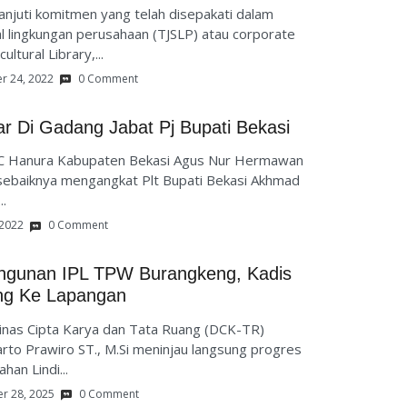
juti komitmen yang telah disepakati dalam
 lingkungan perusahaan (TJSLP) atau corporate
ultural Library,...
r 24, 2022
0 Comment
r Di Gadang Jabat Pj Bupati Bekasi
 Hanura Kabupaten Bekasi Agus Nur Hermawan
ebaiknya mengangkat Plt Bupati Bekasi Akhmad
..
 2022
0 Comment
ngunan IPL TPW Burangkeng, Kadis
ng Ke Lapangan
inas Cipta Karya dan Tata Ruang (DCK-TR)
rto Prawiro ST., M.Si meninjau langsung progres
an Lindi...
r 28, 2025
0 Comment