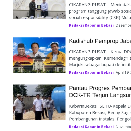
CIKARANG PUSAT – Menindaklan
program tanggung jawab sosial
social responsibility (CSR) Multic
Redaksi Kabar in Bekasi
Desembe
Kadishub Pemprop Jaba
CIKARANG PUSAT – Ketua DPC
mengungkapkan, Kemendagri s
Marjuki sebagai bupati definitif.
Redaksi Kabar in Bekasi
April 19,
Pantau Progres Pemba
DCK-TR Terjun Langsu
KabarinBekasi, SETU-Kepala D
Kabupaten Bekasi, Benny Sugia
Pembangunan Instalasi Pengolah
Redaksi Kabar in Bekasi
Novembe