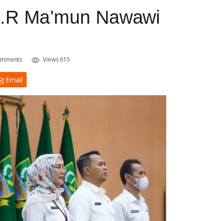
H.R Ma’mun Nawawi
omments
Views 615
Email