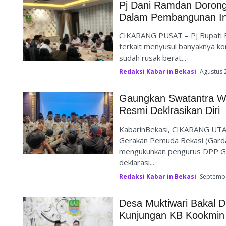
Pj Dani Ramdan Dorong
Dalam Pembangunan Ins
CIKARANG PUSAT – Pj Bupati 
terkait menyusul banyaknya kon
sudah rusak berat...
Redaksi Kabar in Bekasi
Agustus 
Gaungkan Swatantra W
Resmi Deklrasikan Diri
KabarinBekasi, CIKARANG UT
Gerakan Pemuda Bekasi (Garda
mengukuhkan pengurus DPP Ga
deklarasi...
Redaksi Kabar in Bekasi
Septembe
Desa Muktiwari Bakal Di
Kunjungan KB Kookmin