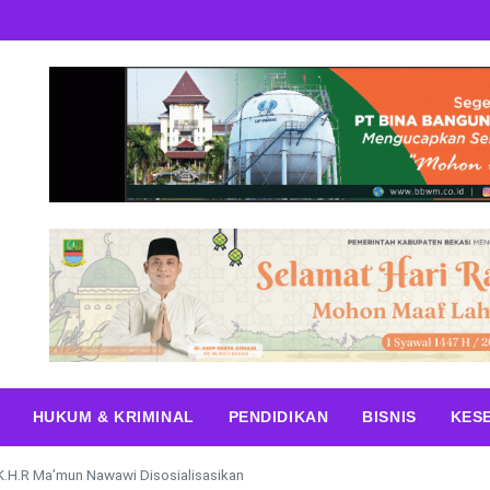
HUKUM & KRIMINAL
PENDIDIKAN
BISNIS
KES
K.H.R Ma’mun Nawawi Disosialisasikan