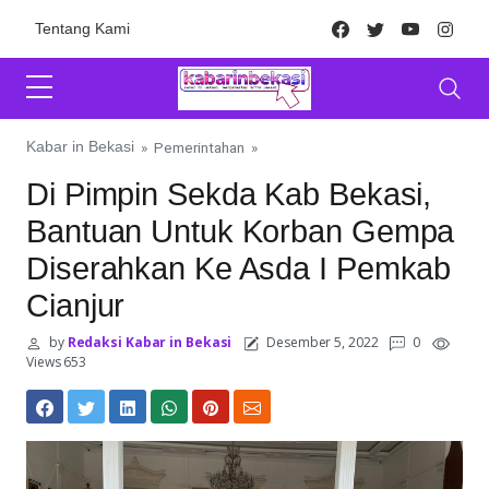
Skip to content
Facebook
Twitter
Youtube
Inst
Tentang Kami
Kabar in Bekasi
»
Pemerintahan
»
Di Pimpin Sekda Kab Bekasi,
Bantuan Untuk Korban Gempa
Diserahkan Ke Asda I Pemkab
Cianjur
by
Redaksi Kabar in Bekasi
Desember 5, 2022
0
Views 653