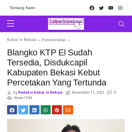
Skip to content
Facebook
Twitter
Youtube
Inst
Tentang Kami
Kabar in Bekasi
»
Pemerintahan
»
Blangko KTP El Sudah
Tersedia, Disdukcapil
Kabupaten Bekasi Kebut
Percetakan Yang Tertunda
by
Redaksi Kabar in Bekasi
November 11, 2021
0
Views 1594