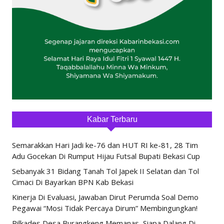
Kabar Terbaru
Semarakkan Hari Jadi ke-76 dan HUT RI ke-81, 28 Tim
Adu Gocekan Di Rumput Hijau Futsal Bupati Bekasi Cup
Sebanyak 31 Bidang Tanah Tol Japek II Selatan dan Tol
Cimaci Di Bayarkan BPN Kab Bekasi
Kinerja Di Evaluasi, Jawaban Dirut Perumda Soal Demo
Pegawai “Mosi Tidak Percaya Dirum” Membingungkan!
Pilkades Desa Burangkeng Memanas, Siapa Dalang Di