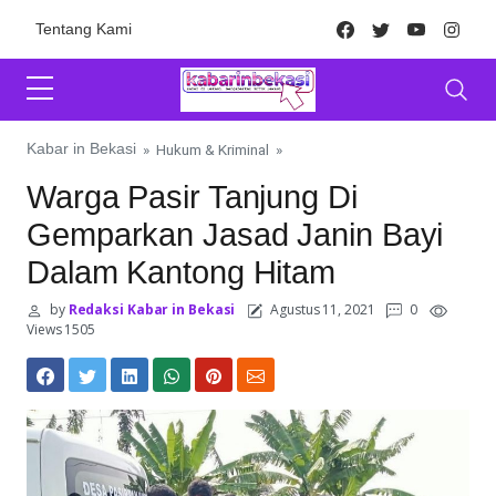
Skip to content
Facebook
Twitter
Youtube
Inst
Tentang Kami
Kabar in Bekasi
»
Hukum & Kriminal
»
Warga Pasir Tanjung Di
Gemparkan Jasad Janin Bayi
Dalam Kantong Hitam
by
Redaksi Kabar in Bekasi
Agustus 11, 2021
0
Views 1505