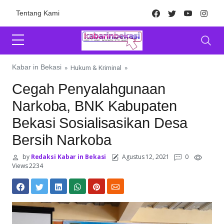
Skip to content
Facebook
Twitter
Youtube
Inst
Tentang Kami
Kabar in Bekasi
»
Hukum & Kriminal
»
Cegah Penyalahgunaan
Narkoba, BNK Kabupaten
Bekasi Sosialisasikan Desa
Bersih Narkoba
by
Redaksi Kabar in Bekasi
Agustus 12, 2021
0
Views 2234