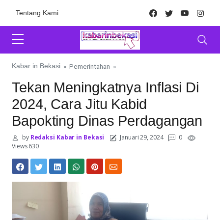
Skip to content
Facebook
Twitter
Youtube
Inst
Tentang Kami
Kabar in Bekasi
»
Pemerintahan
»
Tekan Meningkatnya Inflasi Di
2024, Cara Jitu Kabid
Bapokting Dinas Perdagangan
by
Redaksi Kabar in Bekasi
Januari 29, 2024
0
Views 630