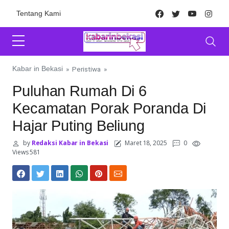
Skip to content
Facebook
Twitter
Youtube
Inst
Tentang Kami
Kabar in Bekasi
»
Peristiwa
»
Puluhan Rumah Di 6
Kecamatan Porak Poranda Di
Hajar Puting Beliung
by
Redaksi Kabar in Bekasi
Maret 18, 2025
0
Views 581