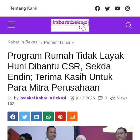
Skip to content
Facebook
Twitter
Youtube
Inst
Tentang Kami
Kabar in Bekasi
»
Pemerintahan
»
Program Rumah Tidak Layak
Huni Dibantu CSR, Sekda
Endin; Terima Kasih Untuk
Para Mitra Perusahaan
by
Redaksi Kabar in Bekasi
Juli 2, 2026
0
Views
162