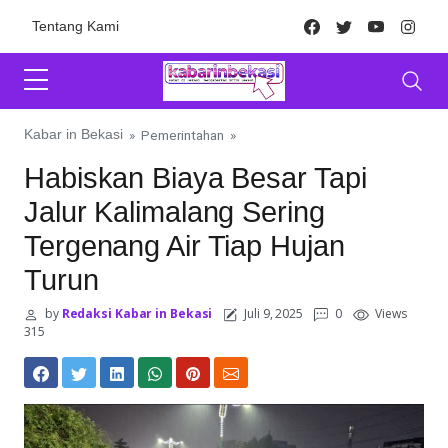
Skip to content
Facebook
Twitter
Youtube
Inst
Tentang Kami
Kabar in Bekasi
»
Pemerintahan
»
Habiskan Biaya Besar Tapi
Jalur Kalimalang Sering
Tergenang Air Tiap Hujan
Turun
by
Redaksi Kabar in Bekasi
Juli 9, 2025
0
Views
315