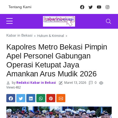
Skip to content
Facebook
Twitter
Youtube
Inst
Tentang Kami
Kabar in Bekasi
»
Hukum & Kriminal
»
Kapolres Metro Bekasi Pimpin
Apel Personel Gabungan
Operasi Ketupat Jaya
Amankan Arus Mudik 2026
by
Redaksi Kabar in Bekasi
Maret 13, 2026
0
Views 482