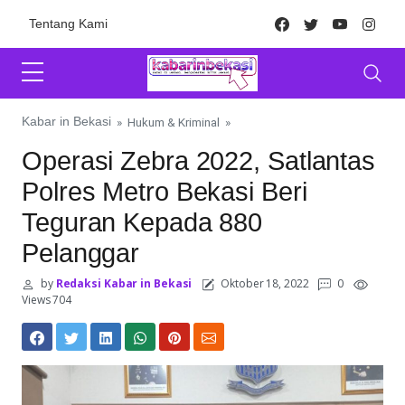
Skip to content
Facebook
Twitter
Youtube
Inst
Tentang Kami
Kabar in Bekasi
»
Hukum & Kriminal
»
Operasi Zebra 2022, Satlantas
Polres Metro Bekasi Beri
Teguran Kepada 880
Pelanggar
by
Redaksi Kabar in Bekasi
Oktober 18, 2022
0
Views 704