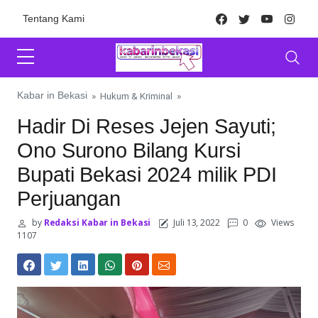
Skip to content
Facebook
Twitter
Youtube
Inst
Tentang Kami
Kabar in Bekasi
»
Hukum & Kriminal
»
Hadir Di Reses Jejen Sayuti;
Ono Surono Bilang Kursi
Bupati Bekasi 2024 milik PDI
Perjuangan
by
Redaksi Kabar in Bekasi
Juli 13, 2022
0
Views
1107