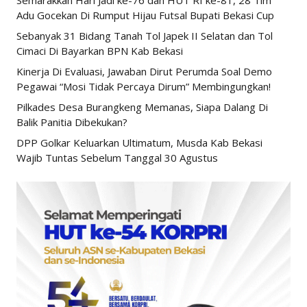
Semarakkan Hari Jadi ke-76 dan HUT RI ke-81, 28 Tim
Adu Gocekan Di Rumput Hijau Futsal Bupati Bekasi Cup
Sebanyak 31 Bidang Tanah Tol Japek II Selatan dan Tol
Cimaci Di Bayarkan BPN Kab Bekasi
Kinerja Di Evaluasi, Jawaban Dirut Perumda Soal Demo
Pegawai “Mosi Tidak Percaya Dirum” Membingungkan!
Pilkades Desa Burangkeng Memanas, Siapa Dalang Di
Balik Panitia Dibekukan?
DPP Golkar Keluarkan Ultimatum, Musda Kab Bekasi
Wajib Tuntas Sebelum Tanggal 30 Agustus