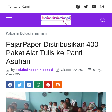
Skip to content
Facebook
Twitter
Youtube
Inst
Tentang Kami
Kabar in Bekasi
»
Bisnis
»
FajarPaper Distribusikan 400
Paket Alat Tulis ke Panti
Asuhan
by
Redaksi Kabar in Bekasi
Oktober 22, 2022
0
Views 896