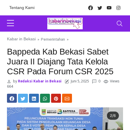
Skip to content
Facebook
Twitter
Youtube
Inst
Tentang Kami
Kabar in Bekasi
»
Pemerintahan
»
Bappeda Kab Bekasi Sabet
Juara II Diajang Tata Kelola
CSR Pada Forum CSR 2025
by
Redaksi Kabar in Bekasi
Juni 5, 2025
0
Views
664