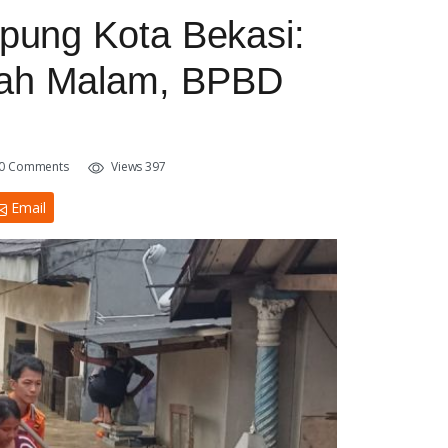
epung Kota Bekasi:
gah Malam, BPBD
0 Comments
Views 397
Email