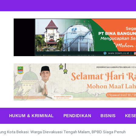
HUKUM & KRIMINAL
PENDIDIKAN
BISNIS
KES
epung Kota Bekasi: Warga Dievakuasi Tengah Malam, BPBD Siaga Penuh