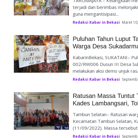
TARUMAJAYA – Kelangkaan miny
terjadi dan berimbas melonjak
guna mengantisipasi...
Redaksi Kabar in Bekasi
Maret 10
Puluhan Tahun Luput Ta
Warga Desa Sukadarma
KabarinBekasi, SUKATANI– Pu
002/RW006 Dusun III Desa Su
melakukan aksi demo unjuk rasa
Redaksi Kabar in Bekasi
Septembe
Ratusan Massa Tuntut T
Kades Lambangsari, Tol
Tambun Selatan– Ratusan warg
Kecamatan Tambun Selatan, Ka
(11/09/2022). Massa tersebut te
Redaksi Kabar in Bekasi
Septembe