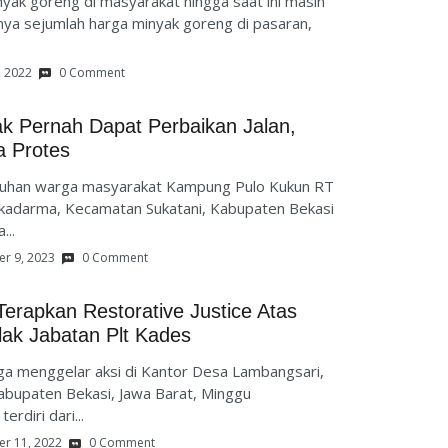
ak goreng di masyarakat hingga saat ini masih
nya sejumlah harga minyak goreng di pasaran,
, 2022
0 Comment
k Pernah Dapat Perbaikan Jalan,
 Protes
luhan warga masyarakat Kampung Pulo Kukun RT
kadarma, Kecamatan Sukatani, Kabupaten Bekasi
...
r 9, 2023
0 Comment
erapkan Restorative Justice Atas
ak Jabatan Plt Kades
a menggelar aksi di Kantor Desa Lambangsari,
bupaten Bekasi, Jawa Barat, Minggu
rdiri dari...
r 11, 2022
0 Comment