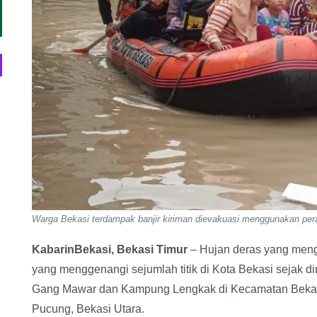
Warga Bekasi terdampak banjir kiriman dievakuasi menggunakan per
KabarinBekasi, Bekasi Timur
– Hujan deras yang meng
yang menggenangi sejumlah titik di Kota Bekasi sejak di
Gang Mawar dan Kampung Lengkak di Kecamatan Bekasi
Pucung, Bekasi Utara.