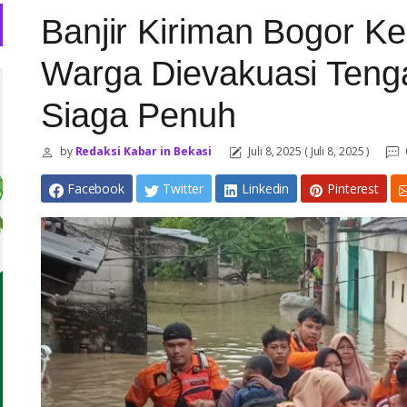
Banjir Kiriman Bogor K
Warga Dievakuasi Ten
Siaga Penuh
by
Redaksi Kabar in Bekasi
Juli 8, 2025
( Juli 8, 2025 )
Facebook
Twitter
Linkedin
Pinterest