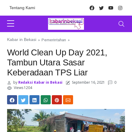
Skip to content
Facebook
Twitter
Youtube
Inst
Tentang Kami
Kabar in Bekasi
»
Pemerintahan
»
World Clean Up Day 2021,
Tambun Utara Sasar
Keberadaan TPS Liar
by
Redaksi Kabar in Bekasi
September 16, 2021
0
Views 1204