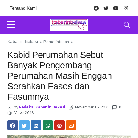
Skip to content
Facebook
Twitter
Youtube
Inst
Tentang Kami
Kabar in Bekasi
»
Pemerintahan
»
Kabid Perumahan Sebut
Banyak Pengembang
Perumahan Masih Enggan
Serahkan Fasos dan
Fasumnya
by
Redaksi Kabar in Bekasi
November 15, 2021
0
Views 2648