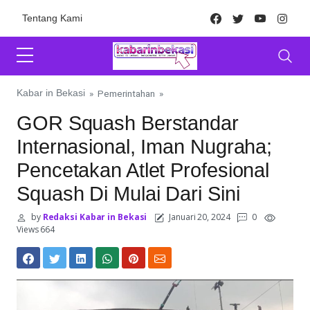
Skip to content
Facebook
Twitter
Youtube
Inst
Tentang Kami
Kabar in Bekasi
»
Pemerintahan
»
GOR Squash Berstandar
Internasional, Iman Nugraha;
Pencetakan Atlet Profesional
Squash Di Mulai Dari Sini
by
Redaksi Kabar in Bekasi
Januari 20, 2024
0
Views 664