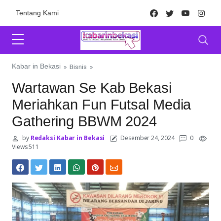
Skip to content
Facebook
Twitter
Youtube
Inst
Tentang Kami
Kabar in Bekasi
»
Bisnis
»
Wartawan Se Kab Bekasi
Meriahkan Fun Futsal Media
Gathering BBWM 2024
by
Redaksi Kabar in Bekasi
Desember 24, 2024
0
Views 511