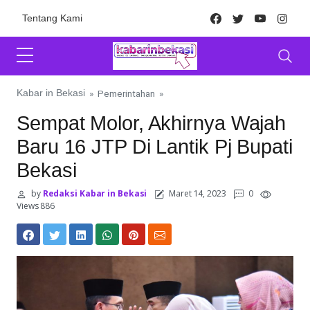
Skip to content
Facebook
Twitter
Youtube
Inst
Tentang Kami
Kabar in Bekasi
»
Pemerintahan
»
Sempat Molor, Akhirnya Wajah
Baru 16 JTP Di Lantik Pj Bupati
Bekasi
by
Redaksi Kabar in Bekasi
Maret 14, 2023
0
Views 886