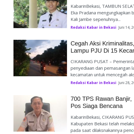
KabarinBekasi, TAMBUN SELATA
Eka Pradana mengungkapkan be
Kali Jambe sepenuhnya...
Redaksi Kabar in Bekasi
Juni 14, 
Cegah Aksi Kriminalita
Lampu PJU Di 15 Keca
CIKARANG PUSAT – Pemerintah
penyediaan dan pemasangan la
kecamatan untuk mencegah aksi
Redaksi Kabar in Bekasi
Juni 28, 
700 TPS Rawan Banjir,
Pos Siaga Bencana
KabarinBekasi, CIKARANG PU
Kabupaten Bekasi telah melaksan
pada saat dilaksnakannya penco