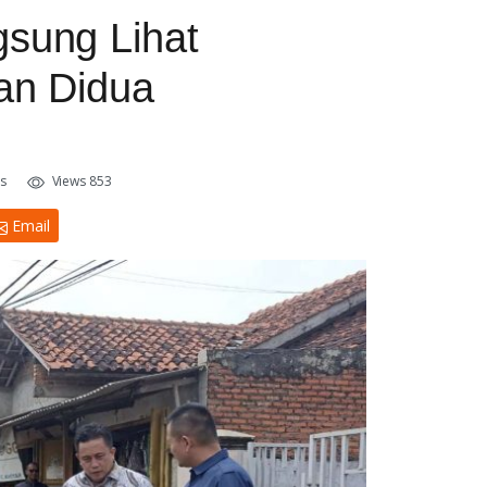
sung Lihat
an Didua
s
Views 853
Email