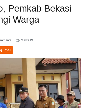
, Pemkab Bekasi
ngi Warga
omments
Views 493
Email