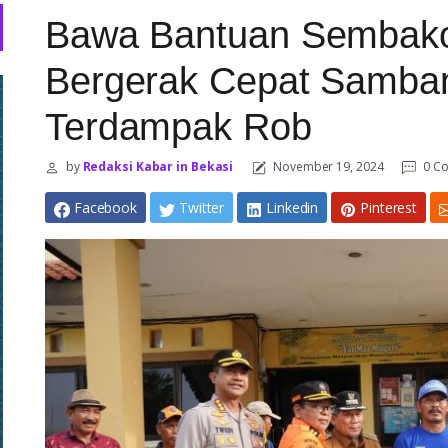
Bawa Bantuan Sembako
Bergerak Cepat Samba
Terdampak Rob
by
Redaksi Kabar in Bekasi
November 19, 2024
0 C
Facebook
Twitter
Linkedin
Pinterest