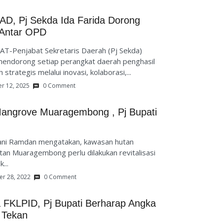
PAD, Pj Sekda Ida Farida Dorong
 Antar OPD
T-Penjabat Sekretaris Daerah (Pj Sekda)
mendorong setiap perangkat daerah penghasil
strategis melalui inovasi, kolaborasi,...
r 12, 2025
0 Comment
angrove Muaragembong , Pj Bupati
Dani Ramdan mengatakan, kawasan hutan
an Muaragembong perlu dilakukan revitalisasi
...
r 28, 2022
0 Comment
 FKLPID, Pj Bupati Berharap Angka
 Tekan