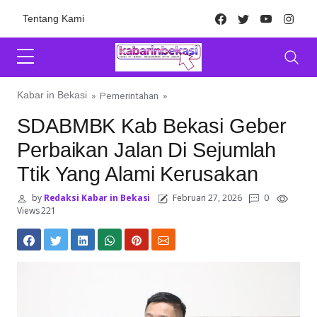
Skip to content
Facebook
Twitter
Youtube
Inst
Tentang Kami
Kabar in Bekasi
»
Pemerintahan
»
SDABMBK Kab Bekasi Geber
Perbaikan Jalan Di Sejumlah
Ttik Yang Alami Kerusakan
by
Redaksi Kabar in Bekasi
Februari 27, 2026
0
Views 221