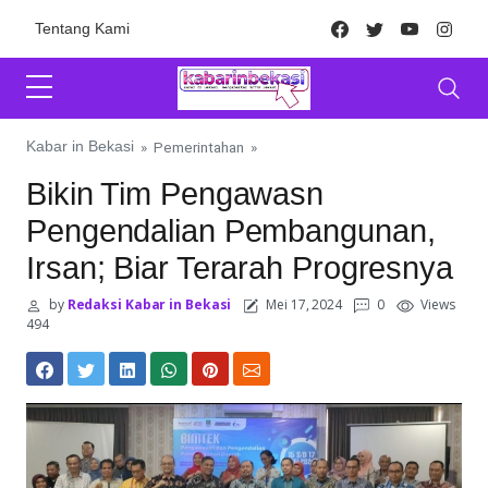
Skip to content
Facebook
Twitter
Youtube
Inst
Tentang Kami
Kabar in Bekasi
»
Pemerintahan
»
Bikin Tim Pengawasn
Pengendalian Pembangunan,
Irsan; Biar Terarah Progresnya
by
Redaksi Kabar in Bekasi
Mei 17, 2024
0
Views
494