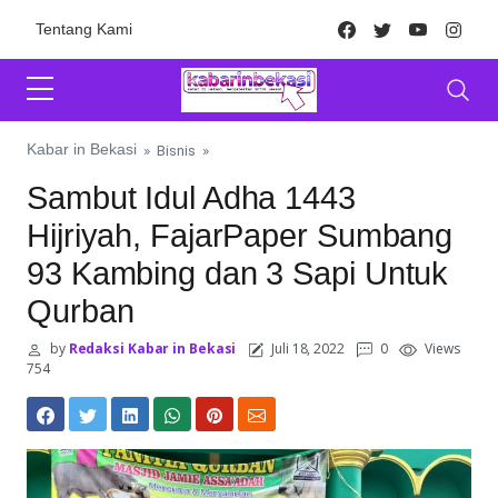
Skip to content
Facebook
Twitter
Youtube
Inst
Tentang Kami
Kabar in Bekasi
»
Bisnis
»
Sambut Idul Adha 1443
Hijriyah, FajarPaper Sumbang
93 Kambing dan 3 Sapi Untuk
Qurban
by
Redaksi Kabar in Bekasi
Juli 18, 2022
0
Views
754