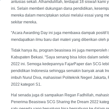
antusias sekali. Alhamdulillah, terdapat 18 siswa/i kam
ini. Selain memberi dukungan dana pendidikan, kesem
mereka dalam menciptakan solusi melalui essai yang mer
sekitar mereka.
“Acara Awarding Day ini juga membawa dampak positif b
mendapatkan ilmu baru dari materi yang diberikan oleh par
Tidak hanya itu, program beasiswa ini juga memperoleh s
Kabupaten Bekasi. “Saya senang bisa lolos dalam sele
2022 ini. Semoga kedepannya FajarPaper dan SCG lebih 
pendidikan Indonesia sehingga semakin banyak anak I
imbuh Nurul Diva, mahasiswi Politeknik Negeri Jakart
2022 kategori S1.
Hal senada juga di sampaikan Regan Fadhillah, mahas
Penerima Beasiswa SCG Sharing the Dream 2022 katego
satu peserta yang beruntung bisa bergabung ke dalam