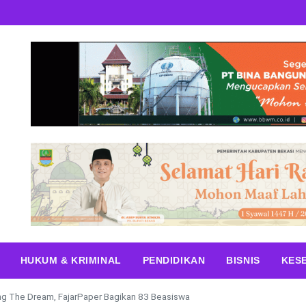
HUKUM & KRIMINAL
PENDIDIKAN
BISNIS
KES
g The Dream, FajarPaper Bagikan 83 Beasiswa