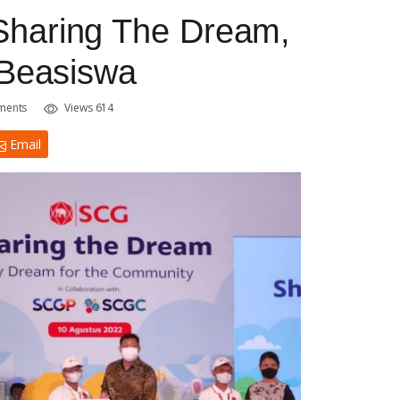
haring The Dream,
 Beasiswa
ments
Views 614
Email