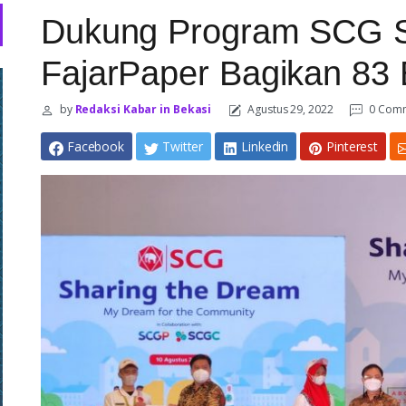
Dukung Program SCG S
FajarPaper Bagikan 83
by
Redaksi Kabar in Bekasi
Agustus 29, 2022
0 Com
Facebook
Twitter
Linkedin
Pinterest