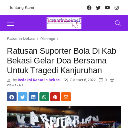
Skip to content
Facebook
Twitter
Youtube
Inst
Tentang Kami
Kabar in Bekasi
»
Olahraga
»
Ratusan Suporter Bola Di Kab
Bekasi Gelar Doa Bersama
Untuk Tragedi Kanjuruhan
by
Redaksi Kabar in Bekasi
Oktober 6, 2022
0
Views 740