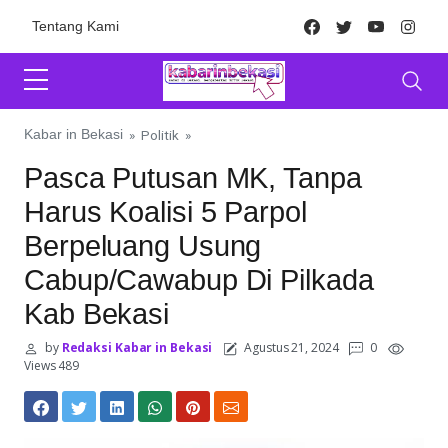
Skip to content
Facebook
Twitter
Youtube
Inst
Tentang Kami
Kabar in Bekasi
»
Politik
»
Pasca Putusan MK, Tanpa
Harus Koalisi 5 Parpol
Berpeluang Usung
Cabup/Cawabup Di Pilkada
Kab Bekasi
by
Redaksi Kabar in Bekasi
Agustus 21, 2024
0
Views 489