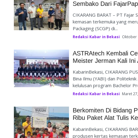
Sembako Dari FajarPap
CIKARANG BARAT – PT Fajar Su
kemasan terkemuka yang meru
Packaging (SCGP) di...
Redaksi Kabar in Bekasi
Oktober 
ASTRAtech Kembali Ceta
Meister Jerman Kali Ini
KabarinBekasi, CIKARANG PUSA
Bina Ilmu (YABI) dan Politekn
kelulusan program Bachelor Pr
Redaksi Kabar in Bekasi
Maret 27
Berkomiten Di Bidang P
Ribu Paket Alat Tulis K
KabarinBekasi, CIKARANG BARA
produsen kertas kemasan terk