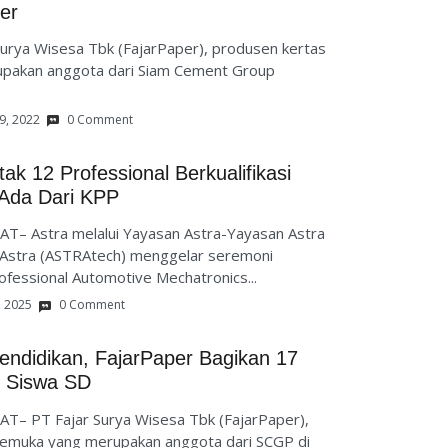
er
rya Wisesa Tbk (FajarPaper), produsen kertas
pakan anggota dari Siam Cement Group
9, 2022
0 Comment
k 12 Professional Berkualifikasi
 Ada Dari KPP
T– Astra melalui Yayasan Astra-Yayasan Astra
ik Astra (ASTRAtech) menggelar seremoni
ofessional Automotive Mechatronics...
, 2025
0 Comment
endidikan, FajarPaper Bagikan 17
e Siswa SD
T– PT Fajar Surya Wisesa Tbk (FajarPaper),
emuka yang merupakan anggota dari SCGP di