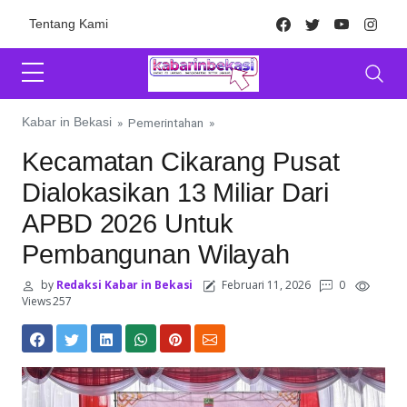
Skip to content
Facebook
Twitter
Youtube
Inst
Tentang Kami
Kabar in Bekasi
»
Pemerintahan
»
Kecamatan Cikarang Pusat
Dialokasikan 13 Miliar Dari
APBD 2026 Untuk
Pembangunan Wilayah
by
Redaksi Kabar in Bekasi
Februari 11, 2026
0
Views 257