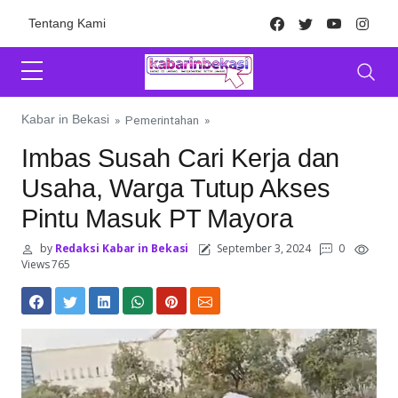
Skip to content
Facebook
Twitter
Youtube
Inst
Tentang Kami
Kabar in Bekasi
»
Pemerintahan
»
Imbas Susah Cari Kerja dan
Usaha, Warga Tutup Akses
Pintu Masuk PT Mayora
by
Redaksi Kabar in Bekasi
September 3, 2024
0
Views 765