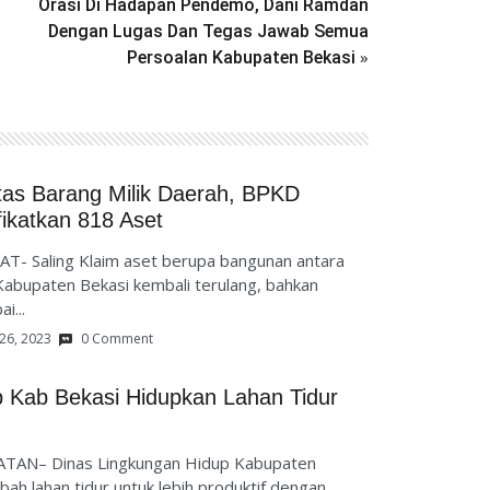
Orasi Di Hadapan Pendemo, Dani Ramdan
Dengan Lugas Dan Tegas Jawab Semua
»
Persoalan Kabupaten Bekasi
tas Barang Milik Daerah, BPKD
fikatkan 818 Aset
T- Saling Klaim aset berupa bangunan antara
Kabupaten Bekasi kembali terulang, bahkan
i...
26, 2023
0 Comment
p Kab Bekasi Hidupkan Lahan Tidur
ATAN– Dinas Lingkungan Hidup Kabupaten
bah lahan tidur untuk lebih produktif dengan