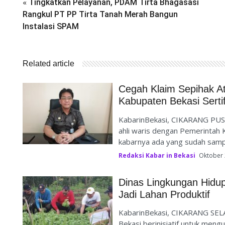
«
Tingkatkan Pelayanan, PDAM Tirta Bhagasasi
Rangkul PT PP Tirta Tanah Merah Bangun
Instalasi SPAM
Related article
Cegah Klaim Sepihak A
Kabupaten Bekasi Serti
KabarinBekasi, CIKARANG PUSA
ahli waris dengan Pemerintah 
kabarnya ada yang sudah sampa
Redaksi Kabar in Bekasi
Oktober 
Dinas Lingkungan Hidu
Jadi Lahan Produktif
KabarinBekasi, CIKARANG SEL
Bekasi berinisiatif untuk mengu