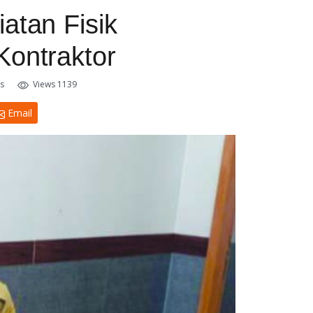
atan Fisik
Kontraktor
s
Views 1139
Email