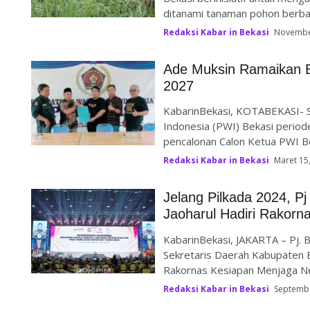
ditanami tanaman pohon berba
Redaksi Kabar in Bekasi
Novembe
Ade Muksin Ramaikan B
2027
KabarinBekasi, KOTABEKASI- 
Indonesia (PWI) Bekasi perio
pencalonan Calon Ketua PWI B
Redaksi Kabar in Bekasi
Maret 15
Jelang Pilkada 2024, P
Jaoharul Hadiri Rakorna
KabarinBekasi, JAKARTA – Pj. B
Sekretaris Daerah Kabupaten B
Rakornas Kesiapan Menjaga Net
Redaksi Kabar in Bekasi
Septembe