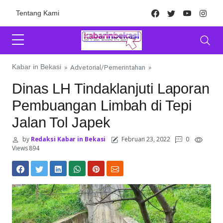
Skip to content
Facebook
Twitter
Youtube
Inst
Tentang Kami
Kabar in Bekasi
»
Advetorial
/
Pemerintahan
»
Dinas LH Tindaklanjuti Laporan
Pembuangan Limbah di Tepi
Jalan Tol Japek
by
Redaksi Kabar in Bekasi
Februari 23, 2022
0
Views 894