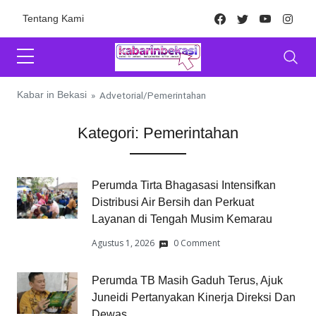
Skip to content
Facebook
Twitter
Youtube
Inst
Tentang Kami
Kabar in Bekasi
»
Advetorial
/
Pemerintahan
Kategori:
Pemerintahan
Perumda Tirta Bhagasasi Intensifkan
Distribusi Air Bersih dan Perkuat
Layanan di Tengah Musim Kemarau
Agustus 1, 2026
0 Comment
Perumda TB Masih Gaduh Terus, Ajuk
Juneidi Pertanyakan Kinerja Direksi Dan
Dewas