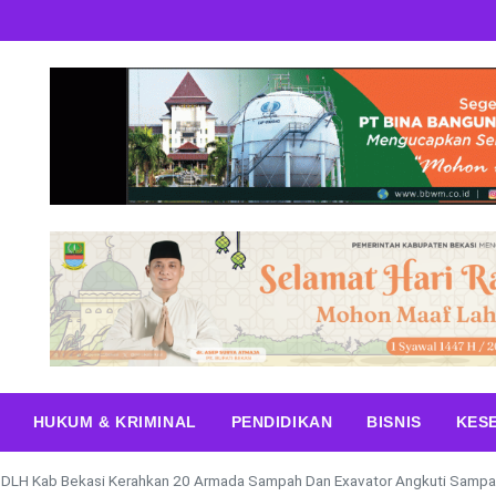
HUKUM & KRIMINAL
PENDIDIKAN
BISNIS
KES
 DLH Kab Bekasi Kerahkan 20 Armada Sampah Dan Exavator Angkuti Samp