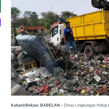
KabarinBekasi, BABELAN
– Dinas Lingkungan Hidup 