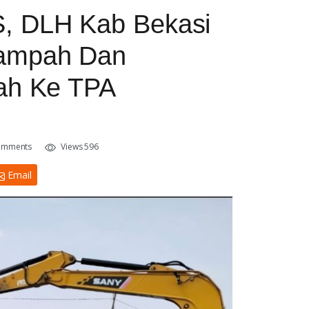
, DLH Kab Bekasi
Sampah Dan
ah Ke TPA
omments
Views 596
Email