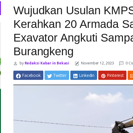
Wujudkan Usulan KMPS
Kerahkan 20 Armada 
Exavator Angkuti Samp
Burangkeng
by
Redaksi Kabar in Bekasi
November 12, 2023
0 C
Facebook
Twitter
Linkedin
Pinterest