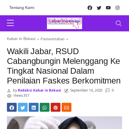
Skip to content
Facebook
Twitter
Youtube
Inst
Tentang Kami
Kabar in Bekasi
»
Pemerintahan
»
Wakili Jabar, RSUD
Cabangbungin Melenggang Ke
Tingkat Nasional Dalam
Penilaian Faskes Berkomitmen
by
Redaksi Kabar in Bekasi
September 16, 2025
0
Views 357