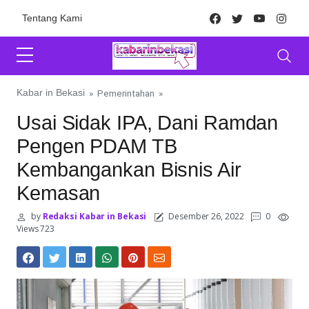
Skip to content
Facebook
Twitter
Youtube
Inst
Tentang Kami
Kabar in Bekasi
»
Pemerintahan
»
Usai Sidak IPA, Dani Ramdan
Pengen PDAM TB
Kembangankan Bisnis Air
Kemasan
by
Redaksi Kabar in Bekasi
Desember 26, 2022
0
Views 723