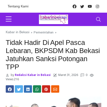
Skip to content
Facebook
Twitter
Youtube
Inst
Tentang Kami
Kabar in Bekasi
»
Pemerintahan
»
Tidak Hadir Di Apel Pasca
Lebaran, BKPSDM Kab Bekasi
Jatuhkan Sanksi Potongan
TPP
by
Redaksi Kabar in Bekasi
Maret 31, 2026
0
Views 216