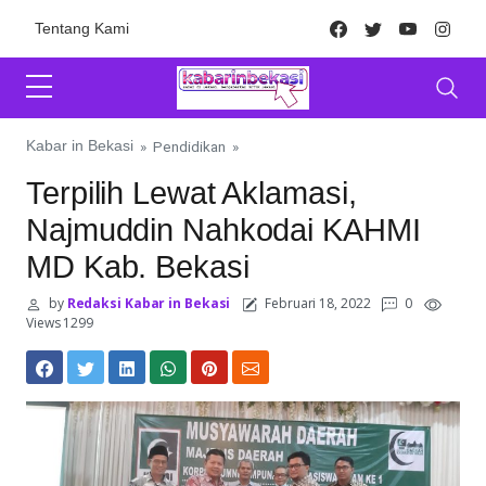
Skip to content
Facebook
Twitter
Youtube
Inst
Tentang Kami
Kabar in Bekasi
»
Pendidikan
»
Terpilih Lewat Aklamasi,
Najmuddin Nahkodai KAHMI
MD Kab. Bekasi
by
Redaksi Kabar in Bekasi
Februari 18, 2022
0
Views 1299