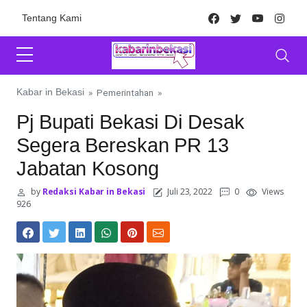
Skip to content
Facebook
Twitter
Youtube
Inst
Tentang Kami
Kabar in Bekasi
»
Pemerintahan
»
Pj Bupati Bekasi Di Desak
Segera Bereskan PR 13
Jabatan Kosong
by
Redaksi Kabar in Bekasi
Juli 23, 2022
0
Views
926