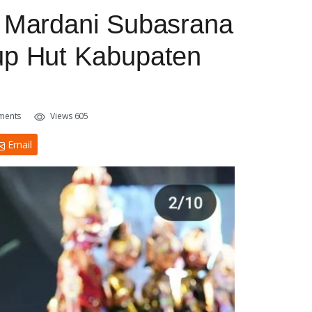
i Mardani Subasrana
up Hut Kabupaten
ments
Views 605
Email