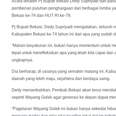
Acara dihadiri Pj Bupati Bekasi Dedy Supriyadi dan pa
pemberian puluhan penghargaan dari berbagai lomba yan
Bekasi ke-74 dan HUT RI ke-79.
Pj Bupati Bekasi, Dedy Supriyadi mengatakan, seluruh 
Kabupaten Bekasi ke-74 tahun ini dari apa yang sudah d
“Malam tasyakuran ini, bukan hanya momentum untuk mer
tepat untuk merefleksikan apa yang telah kita capai dan 
ungkapnya.
Dia berharap, di usianya yang semakin matang ini, Kab
daerah yang lebih maju, sejahtera dan berdaya saing.
Dedy menambahkan, Pemkab Bekasi akan terus menduku
seperti Wayang Golek agar generasi ke depan dapat m
“Pagelaran Wayang Golek ini bukan hanya sekedar hibur
menjaga tradisi dan nilai nilai kearifan lokal dalam kehid