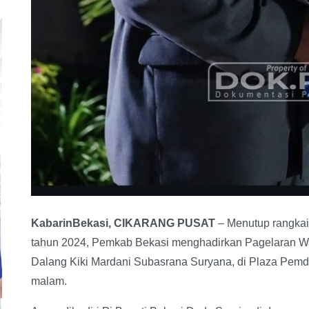
KabarinBekasi, CIKARANG PUSAT
– Menutup rangkai
tahun 2024, Pemkab Bekasi menghadirkan Pagelaran Way
Dalang Kiki Mardani Subasrana Suryana, di Plaza Pemda
malam.