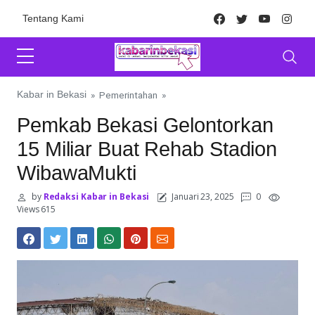
Skip to content
Facebook
Twitter
Youtube
Inst
Tentang Kami
Kabar in Bekasi
»
Pemerintahan
»
Pemkab Bekasi Gelontorkan
15 Miliar Buat Rehab Stadion
WibawaMukti
by
Redaksi Kabar in Bekasi
Januari 23, 2025
0
Views 615