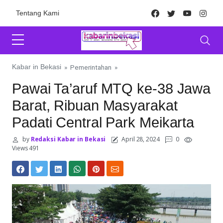
Skip to content
Facebook
Twitter
Youtube
Inst
Tentang Kami
Kabar in Bekasi
»
Pemerintahan
»
Pawai Ta’aruf MTQ ke-38 Jawa
Barat, Ribuan Masyarakat
Padati Central Park Meikarta
by
Redaksi Kabar in Bekasi
April 28, 2024
0
Views 491