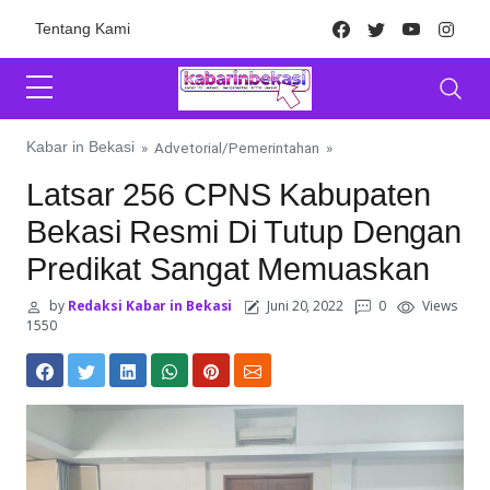
Skip to content
Facebook
Twitter
Youtube
Inst
Tentang Kami
Kabar in Bekasi
»
Advetorial
/
Pemerintahan
»
Latsar 256 CPNS Kabupaten
Bekasi Resmi Di Tutup Dengan
Predikat Sangat Memuaskan
by
Redaksi Kabar in Bekasi
Juni 20, 2022
0
Views
1550